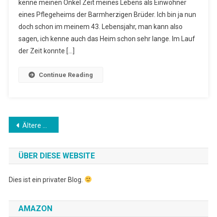
kenne meinen Onkel Zeit meines Lebens als Einwohner
Nur
eines Pflegeheims der Barmherzigen Brüder. Ich bin ja nun
Für
Berufstätige
doch schon im meinem 43. Lebensjahr, man kann also
Wichtig
sagen, ich kenne auch das Heim schon sehr lange. Im Lauf
der Zeit konnte […]
Continue Reading
Beitragsnavigation
Ältere Beiträge
ÜBER DIESE WEBSITE
Dies ist ein privater Blog.
AMAZON