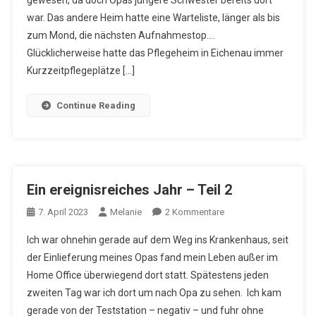
gewesen, da doch Opas jüngere Schwester bereits dort
3
war. Das andere Heim hatte eine Warteliste, länger als bis
zum Mond, die nächsten Aufnahmestop….
Glücklicherweise hatte das Pflegeheim in Eichenau immer
Kurzzeitpflegeplätze […]
Continue Reading
Ein ereignisreiches Jahr – Teil 2
Zu
7. April 2023
Melanie
2 Kommentare
Ein
Ich war ohnehin gerade auf dem Weg ins Krankenhaus, seit
Ereignisreiches
der Einlieferung meines Opas fand mein Leben außer im
Jahr
Home Office überwiegend dort statt. Spätestens jeden
–
zweiten Tag war ich dort um nach Opa zu sehen. Ich kam
Teil
2
gerade von der Teststation – negativ – und fuhr ohne