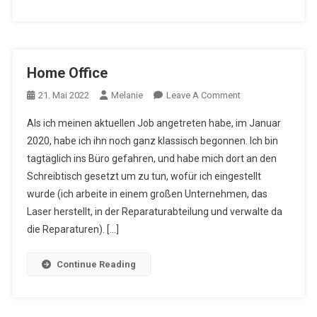
Home Office
On
21. Mai 2022
Melanie
Leave A Comment
Home
Als ich meinen aktuellen Job angetreten habe, im Januar
Office
2020, habe ich ihn noch ganz klassisch begonnen. Ich bin
tagtäglich ins Büro gefahren, und habe mich dort an den
Schreibtisch gesetzt um zu tun, wofür ich eingestellt
wurde (ich arbeite in einem großen Unternehmen, das
Laser herstellt, in der Reparaturabteilung und verwalte da
die Reparaturen). […]
Continue Reading