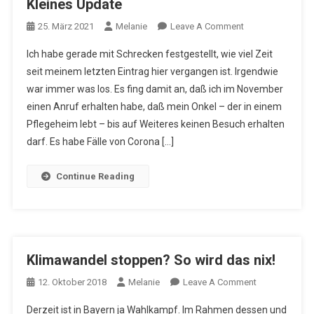
Kleines Update
On
25. März 2021
Melanie
Leave A Comment
Kleines
Ich habe gerade mit Schrecken festgestellt, wie viel Zeit
Update
seit meinem letzten Eintrag hier vergangen ist. Irgendwie
war immer was los. Es fing damit an, daß ich im November
einen Anruf erhalten habe, daß mein Onkel – der in einem
Pflegeheim lebt – bis auf Weiteres keinen Besuch erhalten
darf. Es habe Fälle von Corona […]
Continue Reading
Klimawandel stoppen? So wird das nix!
On
12. Oktober 2018
Melanie
Leave A Comment
Klimawandel
Derzeit ist in Bayern ja Wahlkampf. Im Rahmen dessen und
Stoppen?