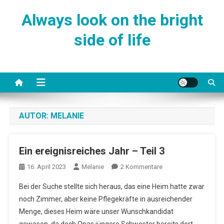
Skip
Always look on the bright
to
content
side of life
AUTOR:
MELANIE
Ein ereignisreiches Jahr – Teil 3
Zu
16. April 2023
Melanie
2 Kommentare
Ein
Bei der Suche stellte sich heraus, das eine Heim hatte zwar
Ereignisreiches
noch Zimmer, aber keine Pflegekräfte in ausreichender
Jahr
Menge, dieses Heim wäre unser Wunschkandidat
–
Teil