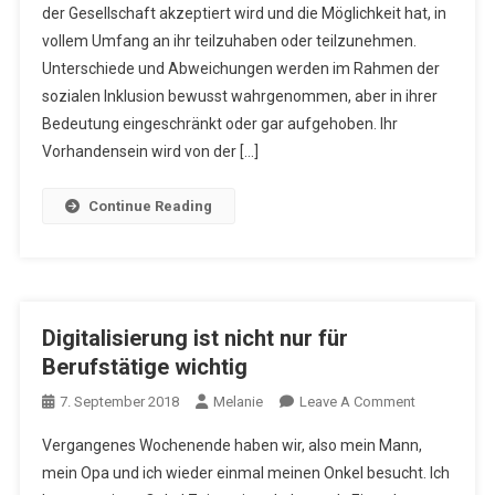
der Gesellschaft akzeptiert wird und die Möglichkeit hat, in
Herausfor
vollem Umfang an ihr teilzuhaben oder teilzunehmen.
Unterschiede und Abweichungen werden im Rahmen der
sozialen Inklusion bewusst wahrgenommen, aber in ihrer
Bedeutung eingeschränkt oder gar aufgehoben. Ihr
Vorhandensein wird von der […]
Continue Reading
Digitalisierung ist nicht nur für
Berufstätige wichtig
On
7. September 2018
Melanie
Leave A Comment
Digitalisieru
Vergangenes Wochenende haben wir, also mein Mann,
Ist
mein Opa und ich wieder einmal meinen Onkel besucht. Ich
Nicht