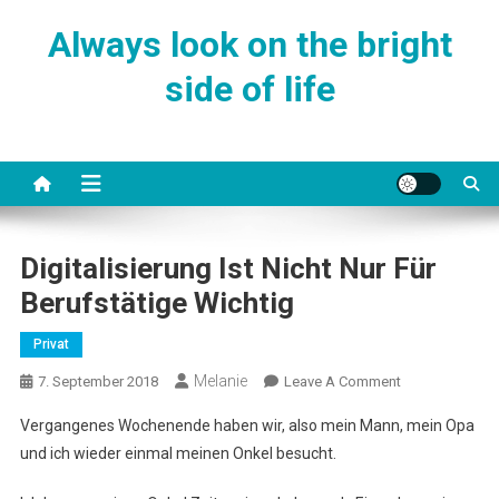
Skip
Always look on the bright
to
content
side of life
Digitalisierung Ist Nicht Nur Für
Berufstätige Wichtig
Privat
Melanie
On
7. September 2018
Leave A Comment
Digitalisierung
Vergangenes Wochenende haben wir, also mein Mann, mein Opa
Ist
und ich wieder einmal meinen Onkel besucht.
Nicht
Nur