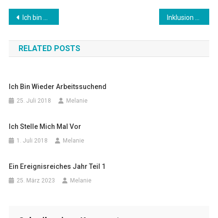
Beitragsnavigation
Ich bin wieder arbeitssuchend
Inklusion und andere Herausforderungen
RELATED POSTS
Ich Bin Wieder Arbeitssuchend
25. Juli 2018
Melanie
Ich Stelle Mich Mal Vor
1. Juli 2018
Melanie
Ein Ereignisreiches Jahr Teil 1
25. März 2023
Melanie