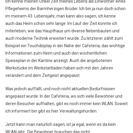
Ich kenne meinen Onkel Zeit meines Lebens als Einwohner eines
Für
Pflegeheims der Barmherzigen Brüder. Ich bin ja nun doch schon
Berufstätige
im meinem 43. Lebensjahr, man kann also sagen, ich kenne
Wichtig
auch das Heim schon sehr lange. Im Lauf der Zeit konnte ich
miterleben, wie das Haupthaus um diverse Nebenbauten und
auch moderne Technik erweitert wurde. Zu letzterer zählt zum
Beispiel ein Touchdisplay in der Nähe der Cafeteria, das wichtige
Informationen zum Heim und auch den wöchentlichen
Speiseplan in der Kantine anzeigt. Auch die angebotenen
Werkstücke im Werkstattladen haben sich mit den Jahren
verändert und dem Zeitgeist angepasst.
Was jedoch auffällt, und noch nicht aktuellen Bedürfnissen
angepasst wurde: In der Cafeteria, wo sich viele Bewohner und
deren Besucher aufhalten, gibt es noch immer kein WLAN. Soweit
ich informiert bin gibt es hier Verwaltungshürden.
Jetzt kann man natürlich sagen, ist ja egal, wenn es da kein
WLAN gibt. Die Bewohner brauchen das nicht.