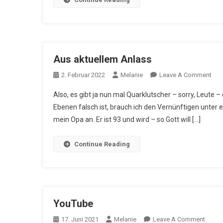
Aus aktuellem Anlass
On
2. Februar 2022
Melanie
Leave A Comment
Aus
Also, es gibt ja nun mal Quarklutscher – sorry, Leute 
Akt
Ebenen falsch ist, brauch ich den Vernünftigen unter e
Anl
mein Opa an. Er ist 93 und wird – so Gott will […]
Continue Reading
YouTube
On
17. Juni 2021
Melanie
Leave A Comment