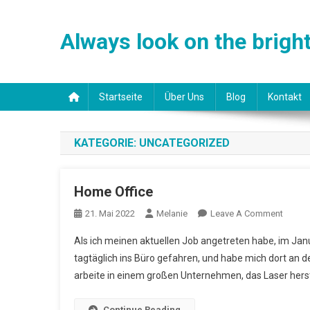
Skip
to
Always look on the bright 
content
Startseite
Über Uns
Blog
Kontakt
KATEGORIE:
UNCATEGORIZED
Home Office
On
21. Mai 2022
Melanie
Leave A Comment
Home
Als ich meinen aktuellen Job angetreten habe, im Janu
Office
tagtäglich ins Büro gefahren, und habe mich dort an de
arbeite in einem großen Unternehmen, das Laser herste
Continue Reading