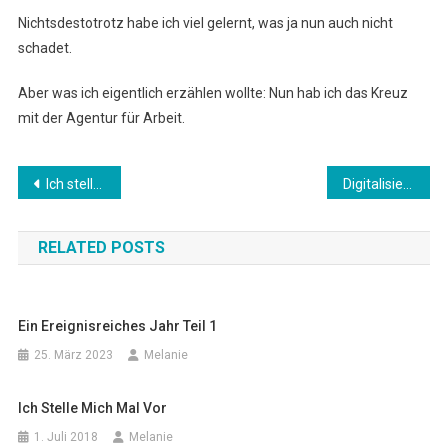
Nichtsdestotrotz habe ich viel gelernt, was ja nun auch nicht
schadet.
Aber was ich eigentlich erzählen wollte: Nun hab ich das Kreuz
mit der Agentur für Arbeit.
Beitragsnavigation
Ich stelle mich mal vor
Digitalisierung ist nicht nur für Berufstätige wichtig
RELATED POSTS
Ein Ereignisreiches Jahr Teil 1
25. März 2023
Melanie
Ich Stelle Mich Mal Vor
1. Juli 2018
Melanie