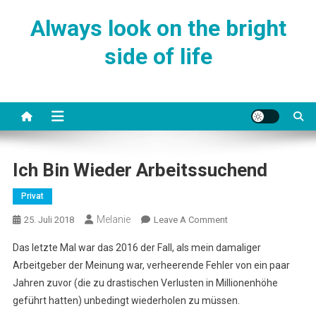
Skip
Always look on the bright
to
content
side of life
Ich Bin Wieder Arbeitssuchend
Privat
Melanie
On
25. Juli 2018
Leave A Comment
Ich
Das letzte Mal war das 2016 der Fall, als mein damaliger
Bin
Arbeitgeber der Meinung war, verheerende Fehler von ein paar
Wieder
Jahren zuvor (die zu drastischen Verlusten in Millionenhöhe
Arbeitssuchend
geführt hatten) unbedingt wiederholen zu müssen.